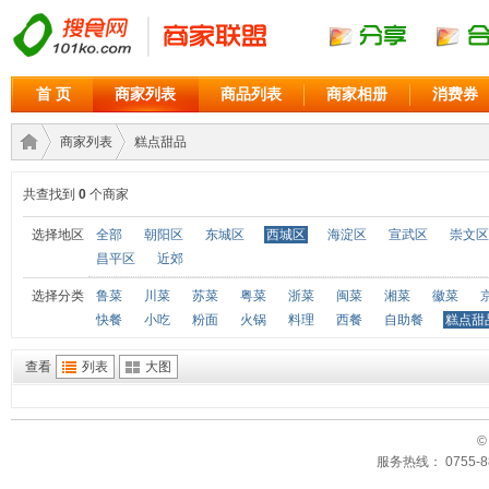
首 页
商家列表
商品列表
商家相册
消费券
商家列表
糕点甜品
共查找到
0
个商家
商家
›
›
选择地区
全部
朝阳区
东城区
西城区
海淀区
宣武区
崇文区
昌平区
近郊
选择分类
鲁菜
川菜
苏菜
粤菜
浙菜
闽菜
湘菜
徽菜
快餐
小吃
粉面
火锅
料理
西餐
自助餐
糕点甜
查看
列表
大图
©
联盟
服务热线： 0755-88