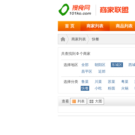
首 页
商家列表
商品列表
商家列表
快餐
共查找到
0
个商家
商家
›
›
选择地区
全部
朝阳区
东城区
西
昌平区
近郊
选择分类
鲁菜
川菜
苏菜
粤菜
快餐
小吃
粉面
火锅
查看
列表
大图
联盟