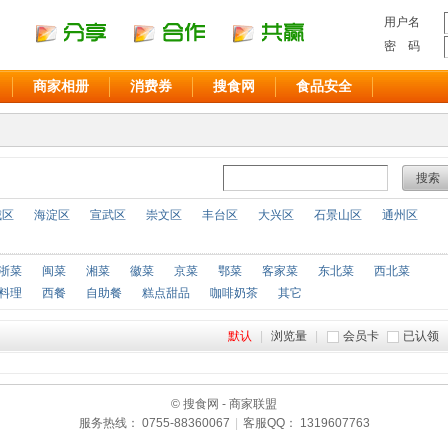
用户名
密 码
商家相册
消费券
搜食网
食品安全
搜索
城区
海淀区
宣武区
崇文区
丰台区
大兴区
石景山区
通州区
浙菜
闽菜
湘菜
徽菜
京菜
鄂菜
客家菜
东北菜
西北菜
料理
西餐
自助餐
糕点甜品
咖啡奶茶
其它
默认
|
浏览量
|
会员卡
已认领
© 搜食网 - 商家联盟
服务热线： 0755-88360067
|
客服QQ： 1319607763