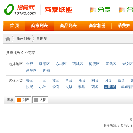
首 页
商家列表
商品列表
商家相册
消费券
商家列表
自助餐
共查找到
0
个商家
商家
›
›
选择地区
全部
朝阳区
东城区
西城区
海淀区
宣武区
崇文区
昌平区
近郊
选择分类
鲁菜
川菜
苏菜
粤菜
浙菜
闽菜
湘菜
徽菜
快餐
小吃
粉面
火锅
料理
西餐
自助餐
糕点甜
查看
列表
大图
©
联盟
服务热线： 0755-88