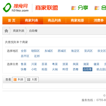
首 页
商家列表
商品列表
商家相册
消费券
商家列表
自助餐
共查找到
0
个商家
商家
›
›
选择地区
全部
朝阳区
东城区
西城区
海淀区
宣武区
崇文区
昌平区
近郊
选择分类
鲁菜
川菜
苏菜
粤菜
浙菜
闽菜
湘菜
徽菜
快餐
小吃
粉面
火锅
料理
西餐
自助餐
糕点甜
查看
列表
大图
©
联盟
服务热线： 0755-88