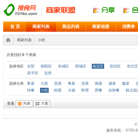
首 页
商家列表
商品列表
商家相册
消费券
商家列表
小吃
共查找到
0
个商家
商家
›
›
选择地区
全部
朝阳区
东城区
西城区
海淀区
宣武区
崇文区
昌平区
近郊
选择分类
鲁菜
川菜
苏菜
粤菜
浙菜
闽菜
湘菜
徽菜
快餐
小吃
粉面
火锅
料理
西餐
自助餐
糕点甜
查看
列表
大图
©
联盟
服务热线： 0755-88