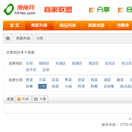
首 页
商家列表
商品列表
商家相册
消费券
商家列表
小吃
共查找到
0
个商家
商家
›
›
选择地区
全部
朝阳区
东城区
西城区
海淀区
宣武区
崇文区
昌平区
近郊
选择分类
鲁菜
川菜
苏菜
粤菜
浙菜
闽菜
湘菜
徽菜
快餐
小吃
粉面
火锅
料理
西餐
自助餐
糕点甜
查看
列表
大图
©
联盟
服务热线： 0755-88