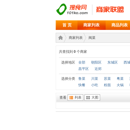
首 页
商家列表
商品列表
商家列表
闽菜
共查找到
0
个商家
商家
›
›
选择地区
全部
朝阳区
东城区
西
昌平区
近郊
选择分类
鲁菜
川菜
苏菜
粤菜
快餐
小吃
粉面
火锅
查看
列表
大图
联盟