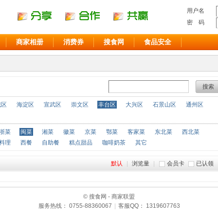
用户名
密 码
商家相册
消费券
搜食网
食品安全
搜索
城区
海淀区
宣武区
崇文区
丰台区
大兴区
石景山区
通州区
浙菜
闽菜
湘菜
徽菜
京菜
鄂菜
客家菜
东北菜
西北菜
料理
西餐
自助餐
糕点甜品
咖啡奶茶
其它
默认
|
浏览量
|
会员卡
已认领
© 搜食网 - 商家联盟
服务热线： 0755-88360067
|
客服QQ： 1319607763