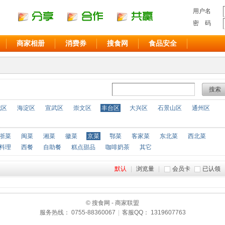
用户名
密 码
商家相册
消费券
搜食网
食品安全
搜索
城区
海淀区
宣武区
崇文区
丰台区
大兴区
石景山区
通州区
浙菜
闽菜
湘菜
徽菜
京菜
鄂菜
客家菜
东北菜
西北菜
料理
西餐
自助餐
糕点甜品
咖啡奶茶
其它
默认
|
浏览量
|
会员卡
已认领
© 搜食网 - 商家联盟
服务热线： 0755-88360067
|
客服QQ： 1319607763