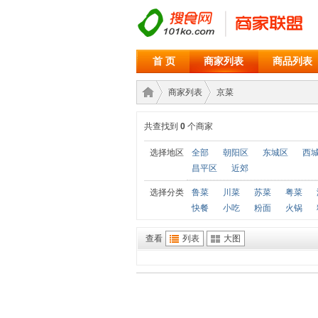
首 页
商家列表
商品列表
商家列表
京菜
共查找到
0
个商家
商家
›
›
选择地区
全部
朝阳区
东城区
西
昌平区
近郊
选择分类
鲁菜
川菜
苏菜
粤菜
快餐
小吃
粉面
火锅
查看
列表
大图
联盟