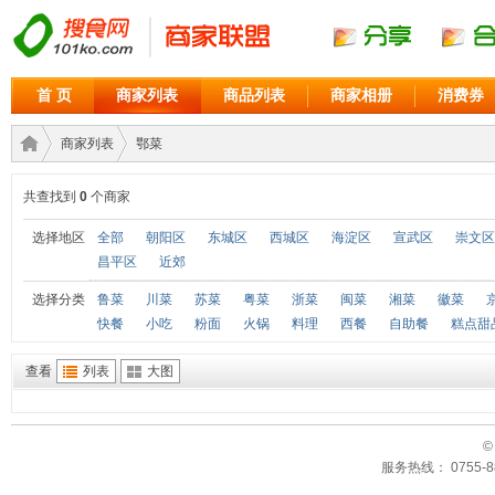
首 页
商家列表
商品列表
商家相册
消费券
商家列表
鄂菜
共查找到
0
个商家
商家
›
›
选择地区
全部
朝阳区
东城区
西城区
海淀区
宣武区
崇文区
昌平区
近郊
选择分类
鲁菜
川菜
苏菜
粤菜
浙菜
闽菜
湘菜
徽菜
快餐
小吃
粉面
火锅
料理
西餐
自助餐
糕点甜
查看
列表
大图
©
联盟
服务热线： 0755-88