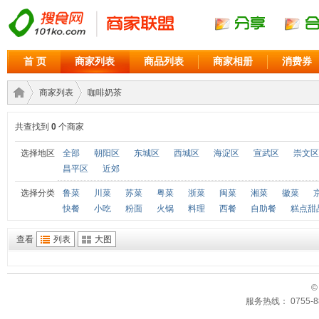
首 页
商家列表
商品列表
商家相册
消费券
商家列表
咖啡奶茶
共查找到
0
个商家
商家
›
›
选择地区
全部
朝阳区
东城区
西城区
海淀区
宣武区
崇文区
昌平区
近郊
选择分类
鲁菜
川菜
苏菜
粤菜
浙菜
闽菜
湘菜
徽菜
快餐
小吃
粉面
火锅
料理
西餐
自助餐
糕点甜
查看
列表
大图
©
联盟
服务热线： 0755-88